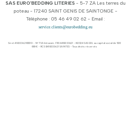
SAS EURO'BEDDING LITERIES
- 5-7 ZA Les terres du
poteau - 17240 SAINT GENIS DE SAINTONGE -
Téléphone : 05 46 49 02 62 - Email :
service.clients@eurobedding.eu
Siret 41833362100013 - N° TVA Intracom. FR34418333621 - ©2024 SAS EBL au capital social de 500
000 € - RCS B418333621 SAINTES - Tous droits réservés​​