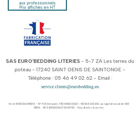
aux professionnels
Prix affichés en HT
SAS EURO'BEDDING LITERIES
- 5-7 ZA Les terres du
poteau - 17240 SAINT GENIS DE SAINTONGE -
Téléphone : 05 46 49 02 62 - Email :
service.clients@eurobedding.eu
Siret 41833362100013 - N° TVA Intracom. FR34418333621 - ©2024 SAS EBL au capital social de 500
000 € - RCS B418333621 SAINTES - Tous droits réservés​​