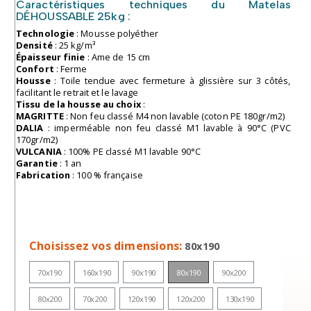
Caractéristiques techniques du Matelas
DÉHOUSSABLE 25kg :
Technologie
: Mousse polyéther
Densité
: 25 kg/m³
Épaisseur finie
: Ame de 15 cm
Confort
: Ferme
Housse
: Toile tendue avec fermeture à glissière sur 3 côtés,
facilitant le retrait et le lavage
Tissu de la housse au choix
:
MAGRITTE
: Non feu classé M4 non lavable (coton PE 180gr/m2)
DALIA
: imperméable non feu classé M1 lavable à 90°C (PVC
170gr/m2)
VULCANIA
: 100% PE classé M1 lavable 90°C
Garantie
: 1 an
Fabrication
: 100 % française
Choisissez vos dimensions
80x190
70x190
160x190
90x190
80x190
90x200
80x200
70x200
120x190
120x200
130x190