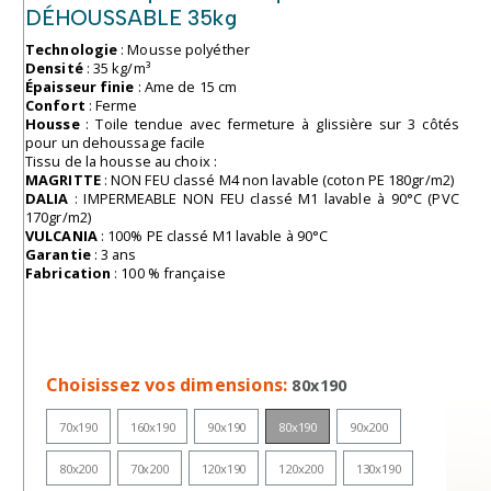
DÉHOUSSABLE 35kg
Technologie
: Mousse polyéther
Densité
: 35 kg/m³
Épaisseur finie
: Ame de 15 cm
Confort
: Ferme
Housse
: Toile tendue avec fermeture à glissière sur 3 côtés
pour un dehoussage facile
Tissu de la housse au choix :
MAGRITTE
: NON FEU classé M4 non lavable (coton PE 180gr/m2)
DALIA
: IMPERMEABLE NON FEU classé M1 lavable à 90°C (PVC
170gr/m2)
VULCANIA
: 100% PE classé M1 lavable à 90°C
Garantie
: 3 ans
Fabrication
: 100 % française
Choisissez vos dimensions
80x190
70x190
160x190
90x190
80x190
90x200
80x200
70x200
120x190
120x200
130x190