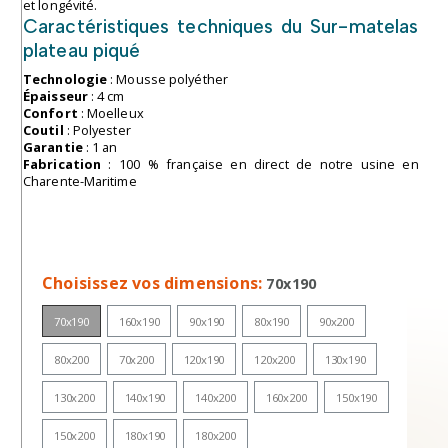
et longévité.
Caractéristiques techniques du Sur-matelas
plateau piqué
Technologie
: Mousse polyéther
Épaisseur
: 4 cm
Confort
: Moelleux
Coutil
: Polyester
Garantie
: 1 an
Fabrication
: 100 % française en direct de notre usine en
Charente-Maritime
Choisissez vos dimensions
70x190
70x190
160x190
90x190
80x190
90x200
80x200
70x200
120x190
120x200
130x190
130x200
140x190
140x200
160x200
150x190
150x200
180x190
180x200