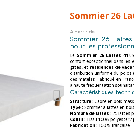
Sommier 26 La
A partir de
Sommier 26 Lattes 
pour les professionn
Le
Sommier 26 Lattes
d'Eur
confort exceptionnel dans les
gîtes
, et
résidences de vaca
distribution uniforme du poids
des matelas. Fabriqué en Franc
à haute fréquentation souhaitant
Caractéristiques techn
Structure
: Cadre en bois massi
Type
: Sommier à lattes en bois 
Nombre de lattes
: 25 lattes 
Coutil
: Tissu 100% polyester /
Fabrication
: 100 % française