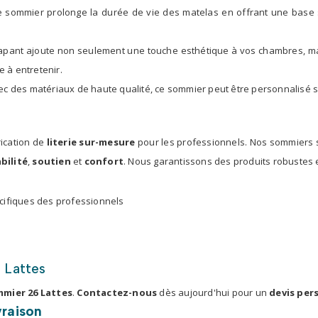
 ce sommier prolonge la durée de vie des matelas en offrant une base 
érapant ajoute non seulement une touche esthétique à vos chambres, ma
e à entretenir.
ec des matériaux de haute qualité, ce sommier peut être personnalisé s
rication de
literie sur-mesure
pour les professionnels. Nos sommiers 
bilité
,
soutien
et
confort
. Nous garantissons des produits robustes 
cifiques des professionnels
 Lattes
mier 26 Lattes
.
Contactez-nous
dès aujourd'hui pour un
devis per
vraison