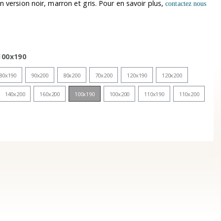
 version noir, marron et gris. Pour en savoir plus,
contactez nous
100x190
80x190
90x200
80x200
70x200
120x190
120x200
140x200
160x200
100x190
100x200
110x190
110x200