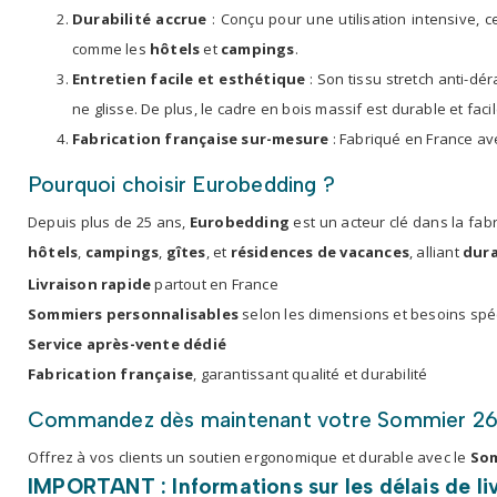
Durabilité accrue
: Conçu pour une utilisation intensive,
comme les
hôtels
et
campings
.
Entretien facile et esthétique
: Son tissu stretch anti-d
ne glisse. De plus, le cadre en bois massif est durable et facil
Fabrication française sur-mesure
: Fabriqué en France av
Pourquoi choisir Eurobedding ?
Depuis plus de 25 ans,
Eurobedding
est un acteur clé dans la fab
hôtels
,
campings
,
gîtes
, et
résidences de vacances
, alliant
dura
Livraison rapide
partout en France
Sommiers personnalisables
selon les dimensions et besoins spé
Service après-vente dédié
Fabrication française
, garantissant qualité et durabilité
Commandez dès maintenant votre Sommier 26
Offrez à vos clients un soutien ergonomique et durable avec le
Som
IMPORTANT : Informations sur les délais de li