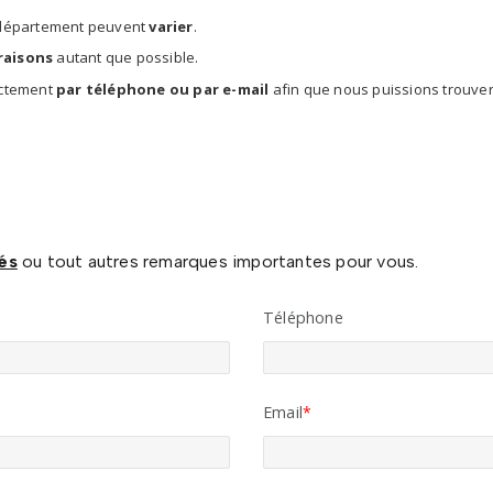
département peuvent
varier
.
vraisons
autant que possible.
ectement
par téléphone ou par e-mail
afin que nous puissions trouver
és
ou tout autres remarques importantes pour vous.
Téléphone
Email