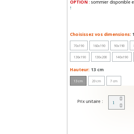
OPTION
: sommier disponible en
!
Choisissez vos dimensions
70x190
160x190
90x190
130x190
130x200
140x190
Hauteur
13 cm
13 cm
20 cm
7 cm
Prix unitaire :