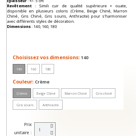
Épaisseur
: +/- 5 cm
Revêtement
: Simili cuir de qualité supérieure + ouate,
disponible en plusieurs coloris (Crème, Beige Chiné, Marron
Chiné, Gris Chiné, Gris souris, Anthracite) pour s'harmoniser
avec différents styles de décoration.
Dimensions
: 140, 160, 180
Choisissez vos dimensions
140
140
160
180
Couleur
Crème
Crème
Beige Chiné
Marron Chiné
Gris chiné
Gris souris
Anthracite
Prix
unitaire :