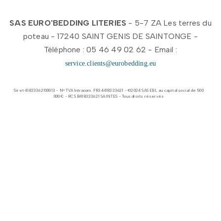
SAS EURO'BEDDING LITERIES
- 5-7 ZA Les terres du
poteau - 17240 SAINT GENIS DE SAINTONGE -
Téléphone : 05 46 49 02 62 - Email :
service.clients@eurobedding.eu
Siret 41833362100013 - N° TVA Intracom. FR34418333621 - ©2024 SAS EBL au capital social de 500
000 € - RCS B418333621 SAINTES - Tous droits réservés​​